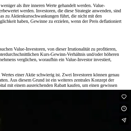
r weniger als ihre inneren Werte gehandelt werden. Value-
rbewertet werden. Investoren, die diese Strategie anwenden, sind
was zu Aktienkursschwankungen führt, die nicht mit den
lichkeit haben, Gewinne zu erzielen, wenn der Preis deflationiert
uchen Value-Investoren, von dieser Irrationalität zu profitieren,
nterdurchschnittlichen Kurs-Gewinn-Verhältnis und/oder höheren
hmens verglichen, woraufhin ein Value-Investor investiert,
n Wertes einer Aktie schwierig ist. Zwei Investoren können genau
tten. Aus diesem Grund ist ein weiteres zentrales Konzept der
pital mit einem ausreichenden Rabatt kaufen, um einen gewissen
r auf das aktuelle Vermögen und die Erträge und legen keinen Wert
en vollständig an der Schätzung des zukünftigen Wachstums und
iegende Logik, dass ein Value-Investor etwas für weniger als er
alue-Investments konzentriert, um Investmentmöglichkeiten