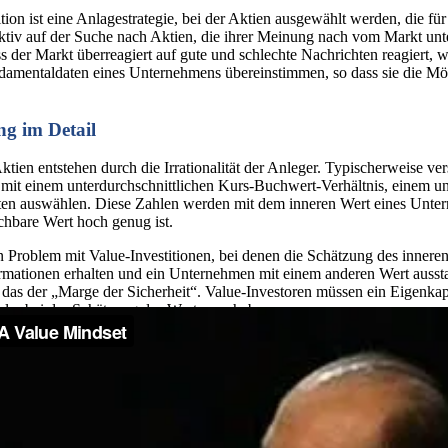
tion ist eine Anlagestrategie, bei der Aktien ausgewählt werden, die fü
aktiv auf der Suche nach Aktien, die ihrer Meinung nach vom Markt unte
s der Markt überreagiert auf gute und schlechte Nachrichten reagiert, 
ndamentaldaten eines Unternehmens übereinstimmen, so dass sie die Mög
ng im Detail
tien entstehen durch die Irrationalität der Anleger. Typischerweise vers
 mit einem unterdurchschnittlichen Kurs-Buchwert-Verhältnis, einem u
en auswählen. Diese Zahlen werden mit dem inneren Wert eines Unterne
chbare Wert hoch genug ist.
in Problem mit Value-Investitionen, bei denen die Schätzung des innere
ormationen erhalten und ein Unternehmen mit einem anderen Wert aussta
n das der „Marge der Sicherheit“. Value-Investoren müssen ein Eigenka
hler bei der Schätzung des Wertes zu haben.
st die Value-Investition subjektiv. Einige Value-Investoren schauen nu
Wachstum. Andere Value-Investoren orientieren sich bei ihren Strategi
Zahlungsströme. Trotz der unterschiedlichen Methoden ist die zugrundel
nvoll hält, kaufen sollte.
fett, Peter Lynch und andere erfolgreiche Investoren haben sich auf V