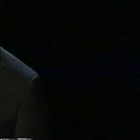
 identifizieren, in denen der Markt falsch gehandelte Aktien
durch die Veröffentlichung eines vierteljährlichen
ebnisbericht für das erste Quartal 2016 und verzeichnete einen
n fast 19% seines Werts. Während große Kursverluste bei einem
Fitbit nicht nur die Erwartungen der Analysten für das Quartal
onen US-Dollar, ein Plus von mehr als 50 % im Vergleich zum
rtal 2016 zwischen 565 Millionen und 585 Millionen US-Dollar
ollar liegt. Das Unternehmen scheint stark und wachstumsstark
ungskosten investiert hat, sank das Ergebnis je Aktie (EPS) im
auf Fitbit aufzuspringen und genügend Aktien zu verkaufen, um den
itbit an und versteht, dass es sich um eine unterbewertete