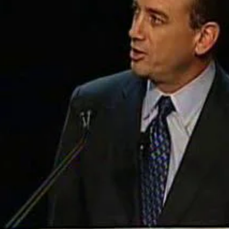
izieren. Durch die Lektüre von Jahresabschlüssen versuchen sie, Fälle zu
ertet hat und die Rückführung in den Mittelwert zu kapitalisieren.
ntalanalyse
 lesen und Finanzkennzahlen interpretieren
für eine Value-Investment
sind bestrebt, von Marktüberreaktionen zu profitieren, die in der Regel 
hervorgerufen werden. Am 4. Mai 2016 veröffentlichte Fitbit seinen Erg
ang des After-Hour-Handels. Nach dem Aufruhr verlor das Unternehme
 der Veröffentlichung eines Gewinnberichts keine Seltenheit sind, hat 
 auch die Guidance für 2016 angehoben.
erwirtschaftete im ersten Quartal 2016 einen Umsatz von 505,4 Milli
m vor einem Jahr. Darüber hinaus erwartet Fitbit, dass im zweiten Qua
, was über den von den Analysten prognostizierten 531 Millionen US-D
t jedoch im ersten Quartal des Jahres stark in Forschungs- und Entwickl
jahr. Dies ist alles, was ein durchschnittlicher Anleger benötigt, um 
assen. Ein Value-Investor schaut sich jedoch die Fundamentaldaten von F
t, die in Zukunft potenziell zunehmen wird.
 Sie zum Value Investor