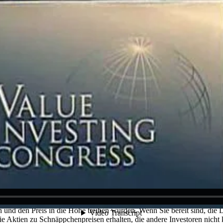
manchen Anlagestrategien ist Value-Investment einfach. Es erfordert 
undlagen definitiv hilfreich sein wird). Sie müssen sich auch nicht fü
nien in Diagrammen analysieren können. Wenn Sie gesunden Menschenv
d zu buchhalterisch tätig zu sein, haben, können Sie ein Value-Investo
 bevor du loslegen kannst.
ternehmen haben einen intrinsischen Wert
der Value-Investition ist so einfach, dass Sie es vielleicht schon jetz
 eine Menge Geld sparen kannst, wenn du es nur zum Verkauf kaufst.
e wären sich einig, dass, ob man einen neuen Fernseher kauft, wenn er
eichen Fernseher mit der gleichen Bildschirmgröße und der gleichen Bi
 der Wert des Fernsehers nicht mit der Zeit abnimmt, wenn eine neue Te
es Unternehmens kann sich auch dann ändern, wenn der innere Wert de
räume mit einer immer höheren und niedrigeren Nachfrage. Diese Fluktu
Shopper würden argumentieren, dass es keinen Sinn macht, den vollen Pr
ehen. Bestände funktionieren auf die gleiche Art und Weise. Der einzig
 zu vorhersehbaren Zeiten des Jahres wie dem Schwarzen Freitag zum 
 Wenn sie es wären, wären die zum Verkauf stehenden Aktien weniger
 und den Preis in die Höhe treiben würden. Wenn Sie bereit sind, die 
ie Aktien zu Schnäppchenpreisen erhalten, die andere Investoren nicht