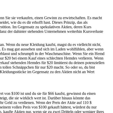
nn Sie sie verkaufen, einen Gewinn zu erwirtschaften. Es macht
det, wie du es dir erhofft hast. Dieses Prinzip, das als
vestition. Im Gegensatz zu spekulativen Aktien, deren Kurs
bilanz der dahinter stehenden Unternehmen weiterhin Kursverluste
n. Wenn du neue Kleidung kaufst, magst du es vielleicht nicht,
rt. Es mag gut aussehen und sich im Laden wohlfühlen, aber wenn
 verblasst und schrumpft in der Waschmaschine. Wenn Sie ein Hemd
 nur $20 bei einem Kauf eines schlechten Hemdes verlieren. Wenn
erkauf stehenden Hemdes für $20 limitierst du deinen potenziellen
m tollen Schnäppchen für nur $20 macht. So oder so, du bist
e Kleidungsstücke im Gegensatz zu den Aktien nicht an Wert
 von $100 ist und du sie für $66 kaufst, gewinnst du einen
igt, die sie wirklich wert ist. Darüber hinaus könnte das
r Geld zu verdienen. Wenn der Preis der Aktie auf 110 $
 seinem vollen Preis von $100 gekauft hättest, würdest du nur
 kaufte Aktien nur, wenn sie zu zwei Dritteln oder weniger ihres