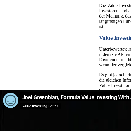
Die Value-Investi
Investoren sind 
der Meinung, das
langfristigen Fu
ist.
Value Investi
Unterbewertete Ak
indem sie Aktien
Dividendenrendit
wenn der verglei
Es gibt jedoch e
die gleichen Inf
Value-Investitio
Spielraum für Fe
Darüber hinaus i
auf zukünftiges 
der zukünftigen 
es derzeit für sin
Warren Buf