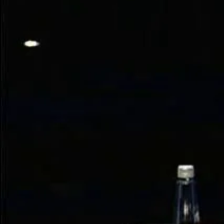
zu identif
falsch bew
Die Fundame
Jahresabschlüsse
Ein Beispiel 
Value-Investoren 
Gewinnberichtes 
deutlichen Rückg
Unternehmen nach
erfüllt, sondern
Das Unternehmen 
gleichen Zeitrau
generiert werden
zu sein. Da Fitbi
Vergleich zum Vor
Preis sinken zu l
Sicherheit handel
So werden