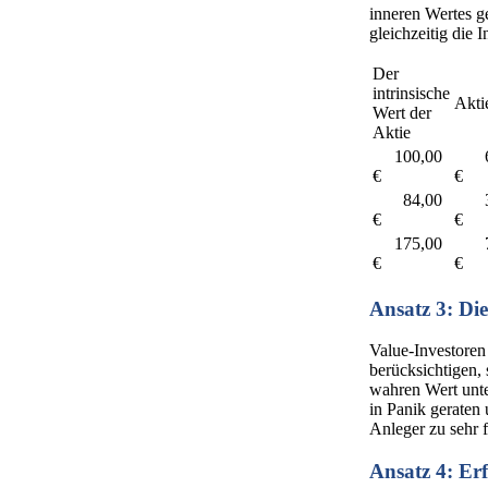
inneren Wertes g
gleichzeitig die 
Der
intrinsische
Akti
Wert der
Aktie
100,00
66
€
€
84,00
34
€
€
175,00
75
€
€
Ansatz 3: Die
Value-Investoren
berücksichtigen,
wahren Wert unte
in Panik geraten 
Anleger zu sehr 
Ansatz 4: Erf