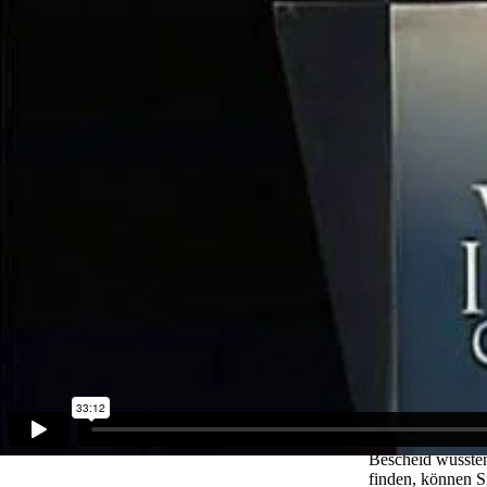
Im Gegensatz zu 
Verstehen der Gr
geschwungene Li
etwas zu lesen un
verstehen musst,
Ansatz 1: Un
Das Grundkonzept 
etwas kennst, du
Die meisten Leut
wird, man den gl
müssen, ist, dass
Der Aktienkurs d
durchlaufen Zeit
bekommst.
Viele versierte 
in den Verkauf g
Fernsehern nicht
gegeben werden.
Bescheid wüssten
finden, können S