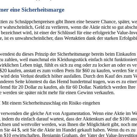
mer eine Sicherheitsmarge
ien zu Schnäppchenpreisen gibt Ihnen eine bessere Chance, später, we
 wahrscheinlich, Geld zu verlieren, wenn die Aktie nicht so gut abschnei
bezeichnet wird, ist einer der Schlüssel für eine erfolgreiche Value-In
, ist es unwahrscheinlicher, dass Wertaktien dank der starken Erfolgs
endest du dieses Prinzip der Sicherheitsmarge bereits beim Einkaufen a
 zu zahlen, weil manchmal ein Kleidungsstück einfach nicht funktionie
irklichen Leben trägt, fühlt es sich zu eng oder zu locker an oder es
$20 kaufen, anstatt es zum vollen Preis für $60 zu kaufen, werden Sie
, wird dein Verlust deutlich höher ausfallen. Durch den Kauf des zum V
 anderen Seite könntest du das Hemd hundertmal tragen, was es zu eine
 Hemd für 20 Dollar zu kaufen, als für 60 Dollar. Natürlich werden Ihr
 werden sie später nicht mehr für einen Gewinn verkaufen.
 einem Sicherheitszuschlag ein Risiko eingehen
 verwenden die gleiche Art von Argumentation. Wenn eine Aktie im Wert
ndem du einfach darauf wartest, dass der Aktienkurs auf die $100 anste
sen und wertvoller werden, was Ihnen die Möglichkeit gibt, noch meh
en Sie 44 $, seit Sie die Aktie im Handel gekauft haben. Wenn du es zu
 $10 erwirtschaften. Benjamin Graham, der Vater der Value-Investition,