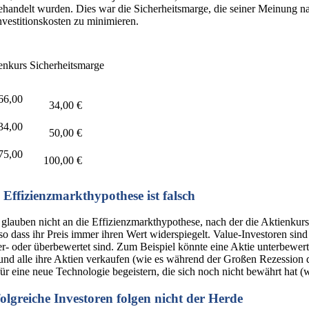
ehandelt wurden. Dies war die Sicherheitsmarge, die seiner Meinung n
Investitionskosten zu minimieren.
enkurs
Sicherheitsmarge
,00
34,00 €
,00
50,00 €
,00
100,00 €
 Effizienzmarkthypothese ist falsch
 glauben nicht an die Effizienzmarkthypothese, nach der die Aktienkurs
 so dass ihr Preis immer ihren Wert widerspiegelt. Value-Investoren s
r- oder überbewertet sind. Zum Beispiel könnte eine Aktie unterbewerte
und alle ihre Aktien verkaufen (wie es während der Großen Rezession de
für eine neue Technologie begeistern, die sich noch nicht bewährt hat 
olgreiche Investoren folgen nicht der Herde