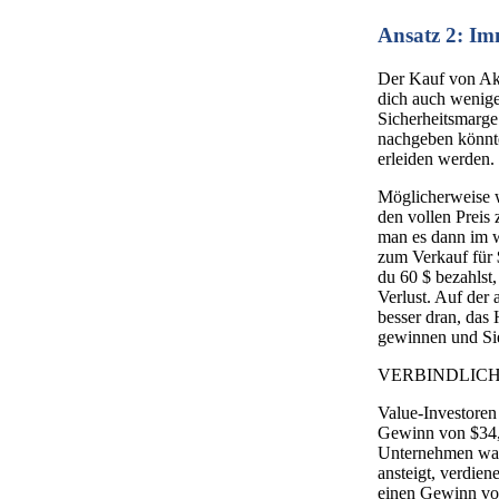
Ansatz 2: Im
Der Kauf von Akt
dich auch weniger
Sicherheitsmarge 
nachgeben könnte
erleiden werden.
Möglicherweise w
den vollen Preis
man es dann im w
zum Verkauf für 
du 60 $ bezahlst
Verlust. Auf der
besser dran, das
gewinnen und Sie
VERBINDLICH Mit
Value-Investoren
Gewinn von $34, i
Unternehmen wach
ansteigt, verdien
einen Gewinn von