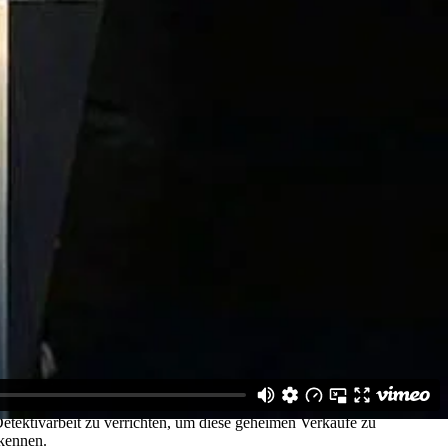
keinen umfangreichen Hintergrund in der Finanzwelt (obwohl das
r einen teuren Abonnementdienst anmelden oder verstehen, wie Sie
erstand, Geduld, Geld zum Investieren und die Bereitschaft,
r werden. Hier sind fünf grundsätzliche Konzepte, die du
t regelmäßig tun. Die Idee ist, dass, wenn du den wahren Wert von
 zum Verkauf steht oder wenn er zum vollen Preis angeboten
ldqualität erhält. (Die offenkundige Annahme, die wir machen
chnologie verfügbar wird. Die Aktien sind auf die gleiche Weise:
s Unternehmens derselbe ist. Bestände wie Fernseher
ationen ändern die Preise, aber sie ändern nichts an dem, was du
eis für einen Fernseher zu zahlen, da Fernseher mehrmals im Jahr
e Unterschied besteht darin, dass Aktien im Gegensatz zu
Verkauf angeboten werden und ihre Verkaufspreise nicht bekannt
 ein Schnäppchen, weil mehr Menschen über den Verkauf
Detektivarbeit zu verrichten, um diese geheimen Verkäufe zu
 kennen.